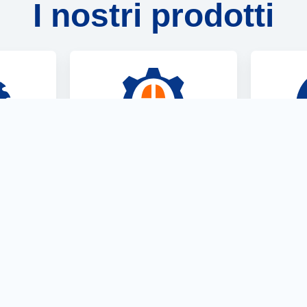
I nostri prodotti
int
OperaCAM
Ope
C
Lo strumento CAD/CAM
glio che
Per doc
per l'automazione dei
tisce i
piani d
codici a barre.
e.