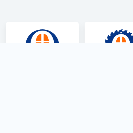
Opera Gestione
Opera Spr
Commesse
Label
Il software più potente e
L'assistente al ta
semplice per gestire il tuo
riottimizza e ges
flusso di lavoro.
codici a barr