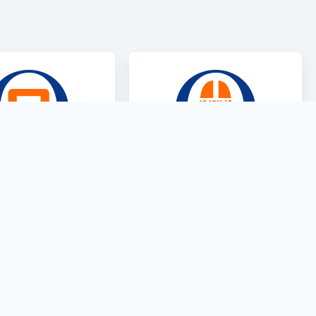
ra Gestione
InfoPoint
ontabile
Informazioni sulla
umenti di vendita,
produzione e stampa
i pagamento e First
delle etichette CE.
Note.